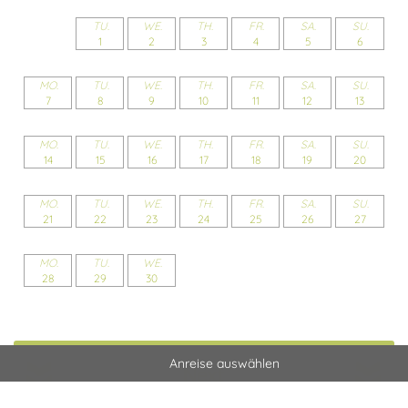
TU.
WE.
TH.
FR.
SA.
SU.
1
2
3
4
5
6
MO.
TU.
WE.
TH.
FR.
SA.
SU.
7
8
9
10
11
12
13
MO.
TU.
WE.
TH.
FR.
SA.
SU.
14
15
16
17
18
19
20
MO.
TU.
WE.
TH.
FR.
SA.
SU.
21
22
23
24
25
26
27
MO.
TU.
WE.
28
29
30
Next