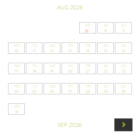
AUG 2026
FR.
SA.
SU.
7
8
9
MO.
TU.
WE.
TH.
FR.
SA.
SU.
10
11
12
13
14
15
16
MO.
TU.
WE.
TH.
FR.
SA.
SU.
17
18
19
20
21
22
23
MO.
TU.
WE.
TH.
FR.
SA.
SU.
24
25
26
27
28
29
30
MO.
31
SEP 2026